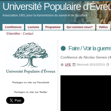
Université Populaire d'Évre
Association 1901 pour la transmission du savoir et de la culture
Conférences
Lectures
Programme
Qui sommes-nous?
Vidéos
S'identifier
-
Contact
Faire / Voir la gue
Conféence de Nicolas Geneix (4
UPE
Mercredi 30/10/2019
Partagez ce site sur Facebook
Partagez ce site sur Twitter