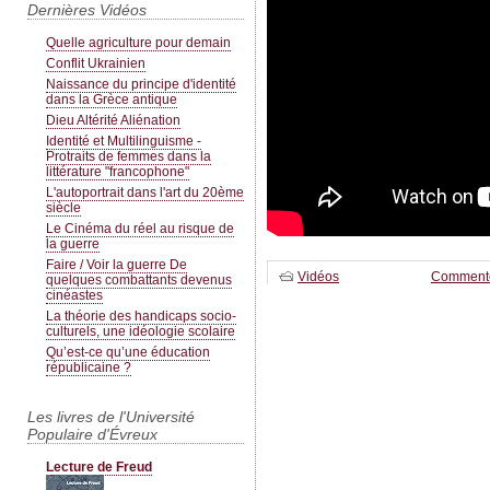
Dernières Vidéos
Quelle agriculture pour demain
Conflit Ukrainien
Naissance du principe d'identité
dans la Grèce antique
Dieu Altérité Aliénation
Identité et Multilinguisme -
Protraits de femmes dans la
littérature "francophone"
L'autoportrait dans l'art du 20ème
siècle
Le Cinéma du réel au risque de
la guerre
Faire / Voir la guerre De
Vidéos
Comment
quelques combattants devenus
cinéastes
La théorie des handicaps socio-
culturels, une idéologie scolaire
Qu’est-ce qu’une éducation
républicaine ?
Les livres de l'Université
Populaire d'Évreux
Lecture de Freud