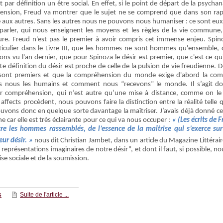
 par définition un être social. En effet, si le point de départ de la psychan
hension, Freud va montrer que le sujet ne se comprend que dans son rapp
 aux autres. Sans les autres nous ne pouvons nous humaniser : ce sont eux
arler, qui nous enseignent les moyens et les règles de la vie commune, 
ure. Freud n'est pas le premier à avoir compris cet immense enjeu. Spinoz
rticulier dans le Livre III, que les hommes ne sont hommes qu'ensemble, q
ns vu l'an dernier, que pour Spinoza le désir est premier, que c'est ce qui
e définition du désir est proche de celle de la pulsion de vie freudienne.
s sont premiers et que la compréhension du monde exige d'abord la compr
 nous les humains et comment nous “recevons” le monde. Il s’agit do
ur compréhension, qui n’est autre qu’une mise à distance, comme on le f
fects procèdent, nous pouvons faire la distinction entre la réalité telle q
ouvons donc en quelque sorte davantage la maîtriser. J’avais déjà donné cet
ne car elle est très éclairante pour ce qui va nous occuper :
« (Les écrits de 
tre les hommes rassemblés, de l’essence de la maîtrise qui s’exerce sur
eur désir. »
nous dit Christian Jambet, dans un article du Magazine Littérair
des représentations imaginaires de notre désir”, et dont il faut, si possible,
ise sociale et de la soumission.
s
Suite de l'article ...