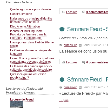
Dernières Vidéos
Quelle agriculture pour demain
Lectures
0 commentaire
Conflit Ukrainien
Naissance du principe d'identité
dans la Grèce antique
Dieu Altérité Aliénation
Séminaire Freud - 
Identité et Multilinguisme -
Protraits de femmes dans la
Lecture du 19 mai 2017 par Mar
littérature "francophone"
L'autoportrait dans l'art du 20ème
bureau-up
Jeudi 18/05/2017
siècle
Le Cinéma du réel au risque de
La séance de conclusion du
la guerre
Faire / Voir la guerre De quelques
combattants devenus cinéastes
Lectures
0 commentaire
La théorie des handicaps socio-
culturels, une idéologie scolaire
Qu’est-ce qu’une éducation
républicaine ?
Séminaire Freud - P
bureau-up
Jeudi 11/05/2017
Les livres de l'Université
Populaire d'Évreux
«
Lecture de Freud
» par Ma
Lecture de Freud
→ plus