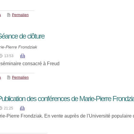
s
Permalien
Séance de clôture
ie-Pierre Frondziak
13:53
 séminaire consacré à Freud
s
Permalien
ublication des conférences de Marie-Pierre Frondzi
21:25
rie-Pierre Frondziak. En vente auprès de l'Université populair