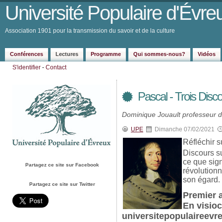
Université Populaire d'Évre
Association 1901 pour la transmission du savoir et de la culture
Conférences
Lectures
Programme
Qui sommes-nous?
Vidéos
S'identifier
-
Contact
Pascal - Trois Disco
Dominique Jouault professeur de
UPE
Dimanche 07/02/2021
Réfléchir s
Discours su
ce que sign
Partagez ce site sur Facebook
révolutionn
son égard.
Partagez ce site sur Twitter
Premier a
En visioc
universitepopulaireev