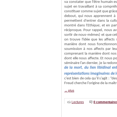
va constater que l'être humain est
sujet en travaillant à sa compré
constituer comme sujet que grâce
debout, qui nous apprennent à p
permettent d'entrer dans la cult
montré dans l'
Ethique
, et en pa
réciproque. Pour rappel, nous avo
sortir de nous-mêmes) et que cett
on trouve l'idée que les affect
manière dont nous fonctionnons
soumission à nos affects par le
comprenant la manière dont nos af
dont elle nous affecte. Et nous p
séminaire l’an dernier, je la redon
de la mort, du lien libidinal en
représentations imaginaires de l
c’est bien de cela qu’il s’agit : “
Freud cherche l’origine de la maîtr
→ plus
Lectures
0 commentaire