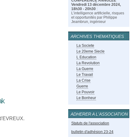
CONFÉRENCE ANNULÉE
Vendredi 13 décembre 2024,
18h30 - 20h30
:
L’intelligence artificielle, risques
et opportunités par Philippe
Jeambrun, ingénieur
ARCHIVES THEMATIQUES
La Societe
Le 20eme Siecle
L Education
La Revolution
La Guerre
Le Travail
La Crise
Guerre
Le Pouvoir
Le Bonheur
ak
ADHERER A L'ASSOCIATION
e d'EVREUX.
Statuts de l'association
bulletin d'adhésion 23-24