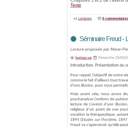
Chapitres 1 et 2 de l'avenir d
Texte
Lectures
0 commentaire
Séminaire Freud - L'
Lecture proposée par Marie-Pie
bureau-up
Dimanche 25/09/2
Introduction. Présentation du 
Pour rappel, l'objectif de notre s
comme le fait d'ailleurs tout trav
d’une illusion
, pour nous permettr
Mais avant cela, nous avons ét
psychanalyse (notions de pulsion
lecture de
L’avenir d’une illusion
religieux d’un point de vue psy
vocation la thérapeutique, autant
1895 (
Etudes sur l'hystérie,
1897 
Freud va s'apercevoir qu'elle peut