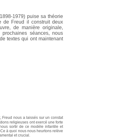
 (1898-1979) puise sa théorie
 de Freud il construit deux
uvre, de manière originale,
ux prochaines séances, nous
de textes qui ont maintenant
t, Freud nous a laissés sur un constat
tions religieuses ont exercé une forte
ous sortir de ce modèle infantile et
e. Ce à quoi nous nous heurtons relève
mental et crucial.