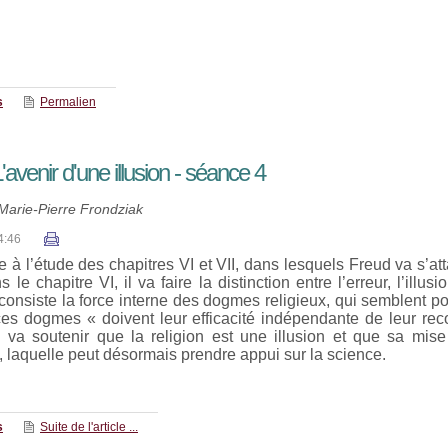
s
Permalien
avenir d'une illusion - séance 4
Marie-Pierre Frondziak
4:46
à l’étude des chapitres VI et VII, dans lesquels Freud va s’at
 le chapitre VI, il va faire la distinction entre l’erreur, l’illusio
onsiste la force interne des dogmes religieux, qui semblent po
ces dogmes « doivent leur efficacité indépendante de leur rec
d va soutenir que la religion est une illusion et que sa mi
n, laquelle peut désormais prendre appui sur la science.
s
Suite de l'article ...