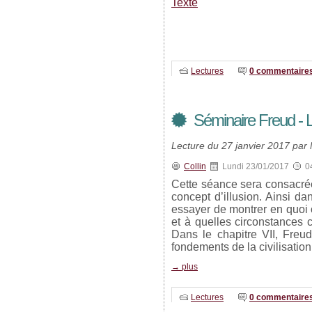
Texte
Lectures
0 commentaire
Séminaire Freud - L'
Lecture du 27 janvier 2017 par 
Collin
Lundi 23/01/2017
0
Cette séance sera consacrée 
concept d’illusion. Ainsi dans
essayer de montrer en quoi c
et à quelles circonstances 
Dans le chapitre VII, Freu
fondements de la civilisatio
→ plus
Lectures
0 commentaire