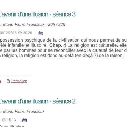
avenir d'une illusion - séance 3
 Marie-Pierre Frondziak - 20h / 22h
08/12/2016
20:26
ossession psychique de la civilisation qui nous permet de supp
e infantile et illusoire.
Chap. 4
La religion est culturelle, el
ée par les hommes pour se réconcilier avec la cruauté de leur d
 religion, la religion est donc au-delà (en-deçà ?) de la raison.
s
Permalien
avenir d'une illusion - séance 2
r Marie-Pierre Frondziak
6
15:13