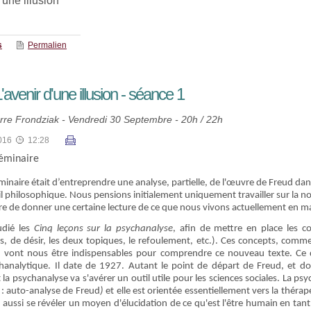
'une illusion
s
Permalien
avenir d'une illusion - séance 1
rre Frondziak - Vendredi 30 Septembre - 20h / 22h
016
12:28
séminaire
éminaire était d’entreprendre une analyse, partielle, de l'œuvre de Freud dans
ail philosophique. Nous pensions initialement uniquement travailler sur la no
e de donner une certaine lecture de ce que nous vivons actuellement en ma
udié les
Cinq leçons sur la psychanalyse
, afin de mettre en place les co
s, de désir, les deux topiques, le refoulement, etc.). Ces concepts, comm
,
vont nous être indispensables pour comprendre ce nouveau texte. Ce de
chanalytique. Il date de 1927. Autant le point de départ de Freud, et d
 la psychanalyse va s'avérer un outil utile pour les sciences sociales. La 
: auto-analyse de Freud
)
et elle est orientée essentiellement vers la théra
 aussi se révéler un moyen d'élucidation de ce qu'est l'être humain en tant 