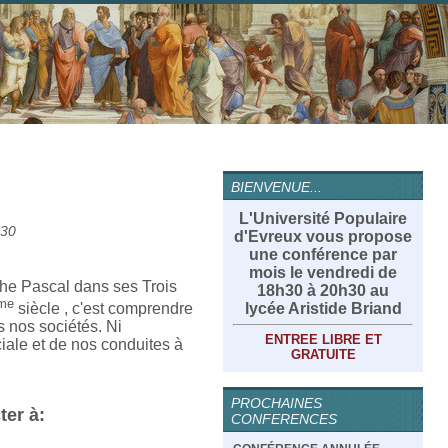
BIENVENUE...
L'Université Populaire
h30
d'Evreux vous propose
une conférence par
mois le vendredi de
ophe Pascal dans ses Trois
18h30 à 20h30 au
me
lycée Aristide Briand
siècle , c'est comprendre
s nos sociétés. Ni
ENTREE LIBRE ET
ciale et de nos conduites à
GRATUITE
PROCHAINES
ter à:
CONFERENCES