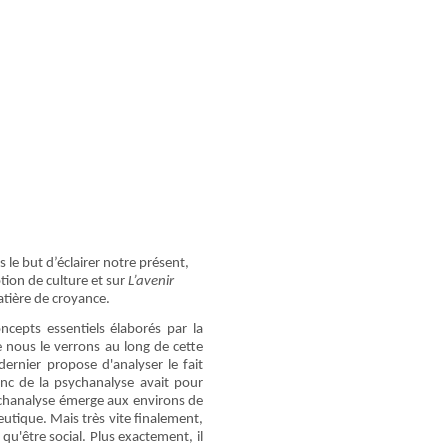
 le but d’éclairer notre présent,
tion de culture et sur
L’avenir
tière de croyance.
ncepts essentiels élaborés par la
e nous le verrons au long de cette
rnier propose d'analyser le fait
onc de la psychanalyse avait pour
psychanalyse émerge aux environs de
peutique. Mais très vite finalement,
qu'être social. Plus exactement, il