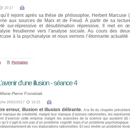
20:17
t qu’il rejoint après sa thèse de philosophie, Herbert Marcuse
erne aux sources de Marx et de Freud. À partir de sa lecture
été sur-répressive et désublimation répressive. Il met en œ
nalyse freudienne vers l’analyse sociale. Au cours des de
cuse à la psychanalyse et nous verrons l’étonnante actualité 
s
Permalien
avenir d'une illusion - séance 4
 Marie-Pierre Frondziak
che 26/02/2017
18:25
e erreur, illusion et illusion délirante.
A la fin du chapitre précéden
r manque de crédibilité, malgré leur manque d’assises rationnelles, les représenta
uent d’exercer cette emprise malgré les avancées de la science qui auraient dû n
me qu’il s’agit là non pas d’un problème cognitif, mais d’un problème psychologiqu
ndépendamment de nos élaborations rationnelles. Et ceci révèle un problème fonda