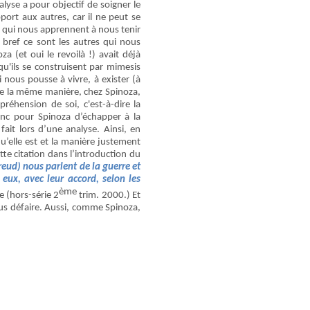
alyse a pour objectif de soigner le
ort aux autres, car il ne peut se
 qui nous apprennent à nous tenir
bref ce sont les autres qui nous
a (et oui le revoilà !) avait déjà
u'ils se construisent par mimesis
 nous pousse à vivre, à exister (à
 De la même manière, chez Spinoza,
éhension de soi, c'est-à-dire la
nc pour Spinoza d’échapper à la
ait lors d’une analyse. Ainsi, en
u’elle est et la manière justement
te citation dans l’introduction du
Freud) nous parlent de la guerre et
 eux, avec leur accord, selon les
ème
e (hors-série 2
trim. 2000.) Et
 nous défaire. Aussi, comme Spinoza,