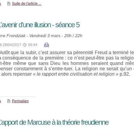
s
Suite de l'article ...
avenir d'une illusion - séance 5
rre Frondziak - Vendredi 3 mars - 20h / 22h
i 29/04/2017
06:44
plutôt que la subir, c’est assurer sa pérennité Freud a terminé 
a conséquence de la première : ce n’est peut-être pas la religi
peut-être même que sans Dieu les hommes seraient quand mê
nser constamment à s’entre-tuer. La religion ne serait qu’un « 
t alors repenser
« le rapport entre civilisation et religion »
p.92.
s
Permalien
’apport de Marcuse à la théorie freudienne