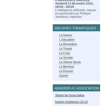
CONFÉRENCE ANNULÉE
Vendredi 13 décembre 2024,
18h30 - 20h30
:
L’intelligence artificielle, risques
et opportunités par Philippe
Jeambrun, ingénieur
ARCHIVES THEMATIQUES
La Guerre
L Education
La Revolution
Le Travail
La Crise
La Societe
Le 20eme Siecle
Le Bonheur
Le Pouvoir
Guerre
ADHERER A L'ASSOCIATION
Statuts de l'association
bulletin d'adhésion 23-24