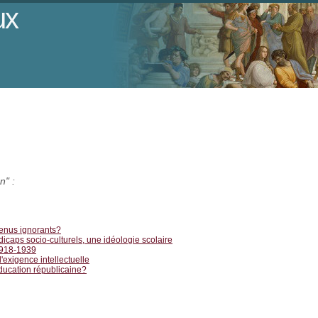
ux
n" :
nus ignorants?
icaps socio-culturels, une idéologie scolaire
1918-1939
'exigence intellectuelle
ducation républicaine?