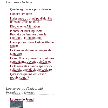
Dernières Vidéos
Quelle agriculture pour demain
Conflit Ukrainien
Naissance du principe d'identité
dans la Grèce antique
Dieu Altérité Aliénation
Identité et Multilinguisme -
Protraits de femmes dans la
littérature "francophone"
L'autoportrait dans l'art du 20ème
siècle
Le Cinéma du réel au risque de
la guerre
Faire / Voir la guerre De quelques
combattants devenus cinéastes
La théorie des handicaps socio-
culturels, une idéologie scolaire
Qu’est-ce qu’une éducation
républicaine ?
Les livres de l'Université
Populaire d'Évreux
Lecture de Freud