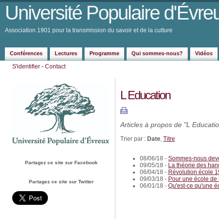
Université Populaire d'Évre
Association 1901 pour la transmission du savoir et de la culture
Conférences
Lectures
Programme
Qui sommes-nous?
Vidéos
S'identifier
-
Contact
L Education
Articles à propos de "L Educatio
Trier par :
Date
,
Titre
08/06/18 -
Sommes-nous deve
Partagez ce site sur Facebook
09/05/18 -
La théorie des hand
06/04/18 -
Révolution école 
09/03/18 -
Pour une école de l
Partagez ce site sur Twitter
06/01/18 -
Qu'est-ce qu'une é