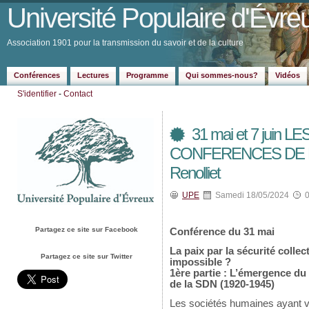
Université Populaire d'Évre
Association 1901 pour la transmission du savoir et de la culture
Conférences
Lectures
Programme
Qui sommes-nous?
Vidéos
S'identifier
-
Contact
31 mai et 7 juin
CONFERENCES DE LA
Renolliet
UPE
Samedi 18/05/2024
Partagez ce site sur Facebook
Conférence du 31 mai
La paix par la sécurité colle
Partagez ce site sur Twitter
impossible ?
1ère partie : L’émergence du 
de la SDN (1920-1945)
Les sociétés humaines ayant v