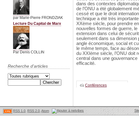
dans des contextes diplomatique
de l’ONU a été globalement mé
cessé et que le droit internati
par Marie-Pierre FRONDZIAK
technique a été très important
XXème siècle, pour prendre en 
Lecture Du Capital de Marx
nouvelles formes de guerre, le 
extension dans celui de sécuri
seulement dans sa dimension po
angle économique, social et cul
le même temps, face au désordr
Par Denis COLLIN
du XXIème siècle, l’ONU doit re
central dans une gouvernance 
efficacité.
Recherche d'articles
Conférences
Sit
RSS 1.0
,
RSS 2.0
,
Atom