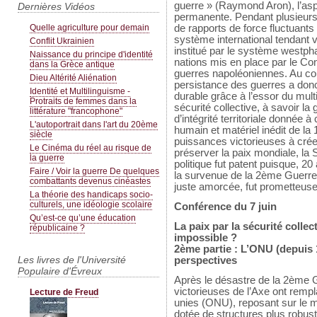
guerre » (Raymond Aron), l’aspir
Dernières Vidéos
permanente. Pendant plusieurs s
de rapports de force fluctuant
Quelle agriculture pour demain
système international tendant 
Conflit Ukrainien
institué par le système westpha
Naissance du principe d'identité
nations mis en place par le Co
dans la Grèce antique
guerres napoléoniennes. Au co
Dieu Altérité Aliénation
persistance des guerres a donc 
Identité et Multilinguisme -
durable grâce à l’essor du mult
Protraits de femmes dans la
sécurité collective, à savoir la
littérature "francophone"
d’intégrité territoriale donnée à
L'autoportrait dans l'art du 20ème
humain et matériel inédit de l
siècle
puissances victorieuses à crée
Le Cinéma du réel au risque de
préserver la paix mondiale, la
la guerre
politique fut patent puisque, 2
Faire / Voir la guerre De quelques
la survenue de la 2ème Guerre
combattants devenus cinéastes
juste amorcée, fut prometteuse
La théorie des handicaps socio-
culturels, une idéologie scolaire
Conférence du 7 juin
Qu’est-ce qu’une éducation
La paix par la sécurité colle
républicaine ?
impossible ?
2ème partie : L’ONU (depuis 1
Les livres de l'Université
perspectives
Populaire d'Évreux
Après le désastre de la 2ème 
victorieuses de l’Axe ont remp
Lecture de Freud
unies (ONU), reposant sur le m
dotée de structures plus robus