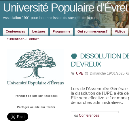
Université Populaire d'Évre
Association 1901 pour la transmission du savoir et de la culture
Conférences
Lectures
Programme
Qui sommes-nous?
Vidéos
S'identifier
-
Contact
DISSOLUTION DE
D'EVREUX
UPE
Dimanche 19/01/2025
Lors de l'Assemblée Générale E
la dissolution de l'UPE a été d
Partagez ce site sur Facebook
Elle sera effective le 1er mars 
démarches administratives.
Partagez ce site sur Twitter
Conférences