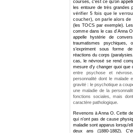
courses, c’est ce qu’on appel
les entoure de très grandes 
vérifier 5 fois que le verro
coucher), on parle alors d
(les TOCS par exemple). Les
comme dans le cas d'Anna
O
appelle hystérie de conver
traumatismes psychiques, o
s’expriment sous forme de
réactions du corps (paralysies
cas, le névrosé se rend comp
mesure d'y changer quoi que c
entre psychose et névros
personnalité dont le malade es
gravité : le psychotique a coupé
une maladie de la personnali
fonctions sociales, mais don
caractère pathologique.
Revenons à Anna O. Cette der
qui n'ont pas de cause
physi
maladie sont apparus lorsqu’el
deux ans (1880-1882). C’éta