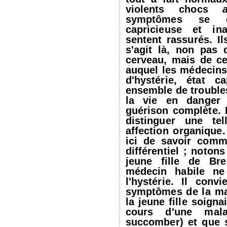
violents chocs
symptômes se d
capricieuse et in
sentent rassurés. Il
s'agit là, non pas 
cerveau, mais de ce
auquel les médecins
d'hystérie, état 
ensemble de trouble
la vie en danger 
guérison complète. I
distinguer une tel
affection organique
ici de savoir comm
différentiel ; noton
jeune fille de Br
médecin habile n
l'hystérie. Il conv
symptômes de la ma
la jeune fille soigna
cours d'une mala
succomber) et que s