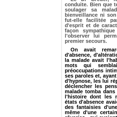
conduite. Bien que t
soulager sa malad
bienveillance ni son
fut-elle facilitée 
d'esprit et de carac
façon sympathique
l'observer lui per
premier secours.
On avait rema
d'absence, d'altérat
la malade avait l'h
mots qui sembla
préoccupations intim
ses paroles et, ayan
d'hypnose, les lui r
déclencher les pens
malade tomba dans l
l'histoire dont le
états d'absence avaie
des fantaisies d'un
même d'une certain