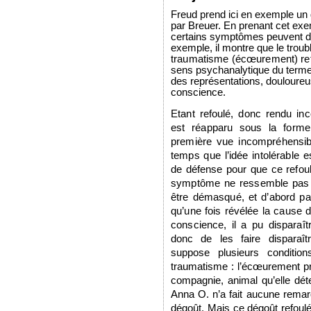
F
reud prend ici en exemple un
par Breuer. En prenant cet exe
certains symptômes peuvent dis
exemple, il montre que le troub
traumatisme (écœurement) refo
sens psychanalytique du term
des représentations, douloureu
conscience.
Etant refoulé, donc rendu in
est réapparu sous la forme
première vue incompréhensib
temps que l’idée intolérable 
de défense pour que ce refoulé
symptôme ne ressemble pas à 
être démasqué, et d’abord pa
qu’une fois révélée la cause 
conscience, il a pu disparaî
donc de les faire disparaîtr
suppose plusieurs conditions
traumatisme : l’écœurement p
compagnie, animal qu’elle déte
Anna O. n’a fait aucune remar
dégoût. Mais ce dégoût refoulé 