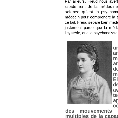
Par ailleurs, Freud nous avert
rapidement de la médecine 
science qu'est la
psychanal
médecin pour comprendre la th
ce fait, Freud sépare bien méde
justement parce que la méd
l’hystérie, que la psychanalyse 
u
a
m
a
d
m
E
d
a
t
a
c
des mouvements d
multiples de la capaci