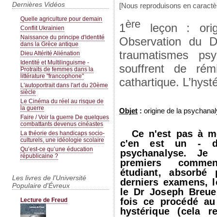
Dernières Vidéos
[Nous reproduisons en caractèr
Quelle agriculture pour demain
ère
1
leçon : orig
Conflit Ukrainien
Naissance du principe d'identité
Observation du D
dans la Grèce antique
traumatismes psy
Dieu Altérité Aliénation
Identité et Multilinguisme -
souffrent de rém
Protraits de femmes dans la
littérature "francophone"
cathartique. L’hyst
L'autoportrait dans l'art du 20ème
siècle
Le Cinéma du réel au risque de
la guerre
Objet
:
origine de la psychanaly
Faire / Voir la guerre De quelques
combattants devenus cinéastes
Ce n'est pas à mo
La théorie des handicaps socio-
culturels, une idéologie scolaire
c'en est un - d
Qu’est-ce qu’une éducation
psychanalyse. Je
républicaine ?
premiers commen
étudiant, absorbé
Les livres de l'Université
derniers examens, 
Populaire d'Évreux
le Dr Joseph Breue
fois ce procédé au 
Lecture de Freud
hystérique (cela 