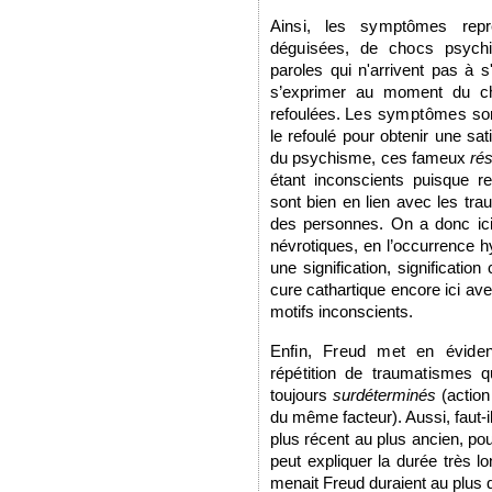
Ainsi, les symptômes repré
déguisées, de chocs psych
paroles qui n'arrivent pas à 
s’exprimer au moment du choc
refoulées.
Les symptômes son
le refoulé pour obtenir une sa
du psychisme, ces fameux
ré
étant inconscients puisque r
sont bien en lien avec les tra
des personnes. On a donc ic
névrotiques, en l’occurrence h
une signification, significa
cure cathartique encore ici av
motifs inconscients.
Enfin, Freud met en éviden
répétition de traumatismes 
toujours
surdéterminés
(action
du même facteur). Aussi, faut-
plus récent au plus ancien, pou
peut expliquer la durée très 
menait Freud duraient au plus 