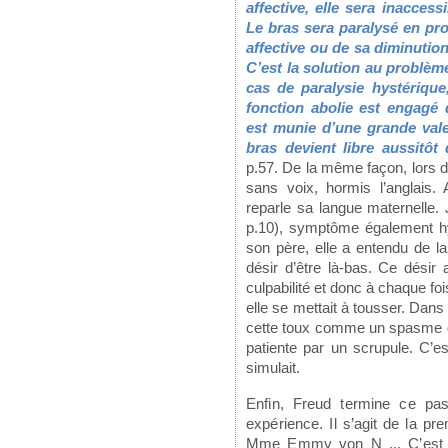
affective, elle sera inaccess
Le bras sera paralysé en pro
affective ou de sa diminuti
C’est la solution au problèm
cas de paralysie hystérique
fonction abolie est engagé
est munie d’une grande valeu
bras devient libre aussitôt 
p.57. De la même façon, lors de 
sans voix, hormis l’anglais.
reparle sa langue maternelle.
p.10), symptôme également hys
son père, elle a entendu de l
désir d’être là-bas. Ce désir
culpabilité et donc à chaque foi
elle se mettait à tousser. Dans
cette toux comme un spasme de
patiente par un scrupule. C’e
simulait.
Enfin, Freud termine ce pa
expérience. Il s’agit de la pr
Mme Emmy von N ... C’est u