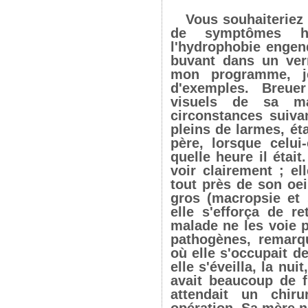
Vous souhaiteriez
de symptômes hy
l'hydrophobie engen
buvant dans un verr
mon programme, j
d'exemples. Breue
visuels de sa ma
circonstances suiva
pleins de larmes, ét
père, lorsque celu
quelle heure il étai
voir clairement ; el
tout près de son oei
gros (macropsie et 
elle s'efforça de r
malade ne les voie 
pathogènes, remarqu
où elle s'occupait d
elle s'éveilla, la nu
avait beaucoup de f
attendait un chir
opération. Sa mère n'