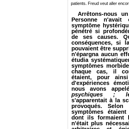
patients. Freud veut aller encor
Arrêtons-nous un
Personne n'avait 
symptôme hystérique
pénétré si profond
de ses causes. Qu
conséquences, si l
pouvaient être suppr
n'épargna aucun effo
étudia systématique
symptômes morbides
chaque cas, il c
étaient, pour ain
d'expériences émot
nous avons appel
psychiques ;
s'apparentait à la s
provoqués. Selon l
symptômes étaien
dont ils formaient 
n'était plus nécessa