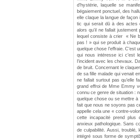
d’hystérie, laquelle se mani
bégaiement ponctuel, des hall
elle claque la langue de façon
tic qui serait dû à des actes 
alors qu'il ne fallait justemen
lequel consiste à crier « Ne 
pas ! » qui se produit à chaqu
quelque chose l’effraie. C’est
qui nous intéresse ici c’est l
l’incident avec les chevaux. Da
de bruit. Concernant le claque
de sa fille malade qui venait enf
ne fallait surtout pas qu’elle f
grand effroi de Mme Emmy von
connu ce genre de situation : n
quelque chose ou se mettre à t
fait que nous ne soyons pas ce
appelle cela une « contre-volo
cette incapacité prend plus 
anxieux pathologique. Sans c
de culpabilité. Aussi, troub
intégré sous forme de
symptô