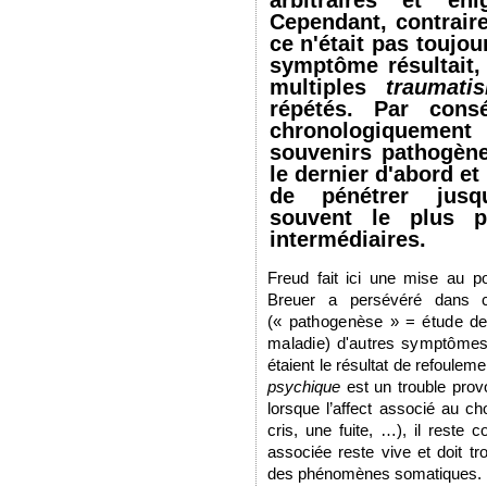
arbitraires et én
Cependant, contraire
ce n'était pas toujo
symptôme résultait,
multiples
traumat
répétés. Par consé
chronologiquemen
souvenirs pathogène
le dernier d'abord et
de pénétrer jusq
souvent le plus pr
intermédiaires.
Freud fait ici une mise au po
Breuer a persévéré dans 
(« pathogenèse » = étude de
maladie) d'autres symptômes.
étaient le résultat de refouleme
psychique
est un trouble provo
lorsque l’affect associé au c
cris, une fuite, …), il reste 
associée reste vive et doit tr
des phénomènes somatiques.