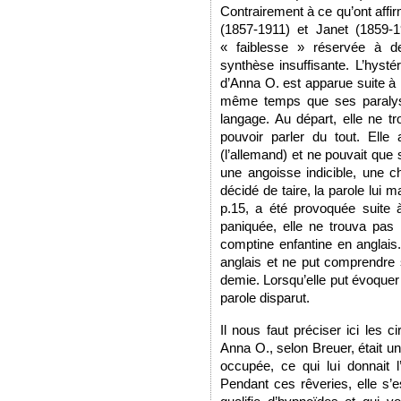
Contrairement à ce qu’ont aff
(1857-1911) et Janet (1859-1
« faiblesse » réservée à de
synthèse insuffisante. L’hysté
d’Anna O. est apparue suite à 
même temps que ses paralysi
langage. Au départ, elle ne tr
pouvoir parler du tout. Elle
(l’allemand) et ne pouvait que
une angoisse indicible, une ch
décidé de taire, la parole lui m
p.15, a été provoquée suite à 
paniquée, elle ne trouva pas
comptine enfantine en anglais.
anglais et ne put comprendre
demie. Lorsqu’elle put évoquer 
parole disparut.
Il nous faut préciser ici les 
Anna O., selon Breuer, était un
occupée, ce qui lui donnait l
Pendant ces rêveries, elle s’