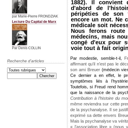
1882). Il convient
d'abord de l'histo
péripéties de son 
par Marie-Pierre FRONDZIAK
encore un mot. Ne c
Lecture Du Capital de Marx
médicale soit néces
Nous ferons route
médecins, mais nou
congé d'eux pour s
voie tout à fait origi
Par Denis COLLIN
Par modestie, semble-t-il,
F
Recherche d'articles
affirmant qu’il n’est pas le d
son ami Breuer
(médecin vie
Ce
dernier a en effet, le p
symptômes liés à l'hystéri
Toutefois, si Freud rend homm
que la naissance de la psyc
Contribution à l’histoire du 
même reviendra sur cette premi
de la psychanalyse. Il se justif
exprimé sa dette envers Breuer
Mais la psychanalyse va vérita
« l’association libre » (nous 