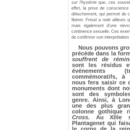
sur l’hystérie
que, ces souven
effet, la prise
de conscience 
détachement, qui permet de 
libérer. Freud a noté ailleurs q
mais également d’une névro
continence sexuelle. Ces exem
de confirmer son interprétation :
Nous pouvons
gr
précède dans la form
souffrent de rémi
sont les résidus e
événements (tr
commémoratifs, à 
nous fera saisir ce 
monuments dont nou
sont des symbole
genre. Ainsi, à Lon
une des plus gran
colonne gothique 
Cross.
Au XIIIe
Plantagenet qui fais
le corps de la rei