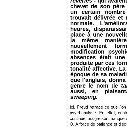
rêveries -
qui
avaient
chevet de son père
un certain nombre 
trouvait délivrée e
normale. L'amélior
heures, disparaissai
place à une nouvell
la même manière,
nouvellement fo
modification psych
absences était une
produite par ces for
tonalité affective. L
époque de sa maladie
que l'anglais, donna
genre le nom de
ta
aussi, en plais
sweeping.
Ici, Freud retrace ce que l'on
psychanalyse. En effet,
cont
continué, malgré son manque d
O. A force de patience et d'éc