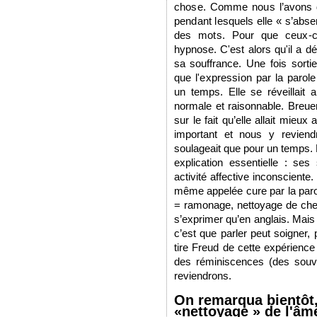
chose. Comme nous l’avons dit
pendant lesquels elle « s’absen
des mots. Pour que ceux-ci l
hypnose. C'est alors qu'il a dé
sa souffrance.
Une fois sorti
que l'expression par la parol
un temps. Elle se réveillait a
normale et raisonnable. Breue
sur le fait qu’elle allait mieu
important et nous y revien
soulageait que pour un temps.
explication essentielle : ses
activité affective inconsciente
même appelée cure par la paro
= ramonage, nettoyage de chemi
s’exprimer qu’en anglais. Mais
c’est que parler peut soigner, 
tire Freud de cette expérience
des réminiscences (des souven
reviendrons.
On remarqua bientôt,
«nettoyage » de l'âm