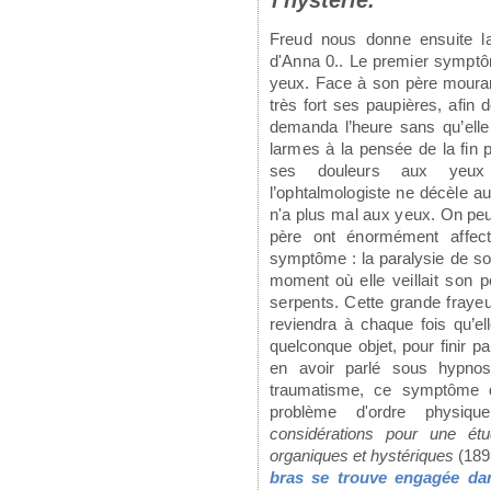
l'hystérie.
Freud nous donne ensuite l
d'Anna 0.. Le premier sympt
yeux. Face à son père mourant
très fort ses
paupières, afin d
demanda l’heure sans qu’elle
larmes à la pensée de la fin
ses douleurs aux yeux 
l’ophtalmologiste ne décèle au
n'a plus mal aux yeux.
On peu
père ont
énormément affe
symptôme : la paralysie de so
moment où
elle veillait son 
serpents. Cette grande frayeu
reviendra à chaque fois qu’el
quelconque objet, pour finir pa
en avoir parlé sous hypnos
traumatisme, ce symptôme di
problème d'ordre physiqu
considérations pour une ét
organiques et hystériques
(189
bras se trouve engagée dan