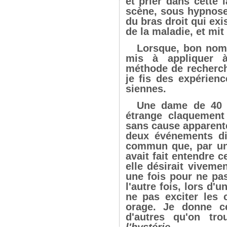
et prier dans cette
scène, sous hypnose,
du bras droit qui ex
de la maladie, et mit 
Lorsque, bon nomb
mis à appliquer 
méthode de recherch
je fis des expérien
siennes.
Une dame de 40 a
étrange claquement
sans cause apparente
deux événements dif
commun que, par une
avait fait entendre
elle désirait viveme
une fois pour ne pas
l'autre fois, lors d
ne pas exciter les 
orage. Je donne c
d'autres qu'on tr