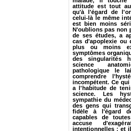
malade, il touche
attitude est tout au
qu'à l'égard de l'o
celui-là le même int
est bien moins sér
N'oublions pas non 
de ses études, a a
cas d'apoplexie ou 
plus ou moins ex
symptômes organique
des singularités h
science anatom
pathologique le la
comprendre l'hysté
incompétent. Ce qui
a l'habitude de ten
science. Les hys
sympathie du médec
des gens qui trans
fidèle à l'égard d
capables de toutes
accuse d'exagér
intentionnelles ; et i