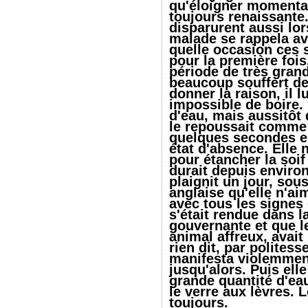
qu'éloigner momenta
toujours renaissant
disparurent aussi lor
malade se rappela ave
quelle occasion ces 
pour la première fois.
période de très grand
beaucoup souffert de 
donner la raison, il 
impossible de boire. 
d'eau, mais aussitôt q
le repoussait comme
quelques secondes el
état d'absence. Elle n
pour étancher la soif
durait depuis environ
plaignit un jour, so
anglaise qu'elle n'aim
avec tous les signes 
s'était rendue dans 
gouvernante et que le
animal affreux, avait
rien dit, par politess
manifesta violemment
jusqu'alors. Puis ell
grande quantité d'eau
le verre aux lèvres. 
toujours.