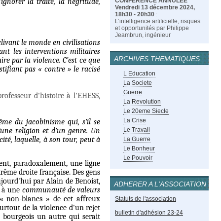
CONFÉRENCE ANNULÉE
gnorer la traite, la négritude,
Vendredi 13 décembre 2024,
18h30 - 20h30
:
L’intelligence artificielle, risques
et opportunités par Philippe
Jeambrun, ingénieur
livant le monde en civilisations
ant les interventions militaires
ARCHIVES THEMATIQUES
ire par la violence. C’est ce que
tifiant pas « contre » le racisé
L Education
La Societe
Guerre
rofesseur d'histoire à l'EHESS,
La Revolution
Le 20eme Siecle
La Crise
ême du jacobinisme qui, s’il se
Le Travail
’une religion et d’un genre. Un
ité, laquelle, à son tour, peut à
La Guerre
Le Bonheur
Le Pouvoir
vent, paradoxalement, une ligne
rême droite française. Des gens
jourd'hui par Alain de Benoist,
ADHERER A L'ASSOCIATION
s à une
communauté de valeurs
 « non-blancs » de cet affreux
Statuts de l'association
urtout de la violence d'un rejet
bulletin d'adhésion 23-24
 bourgeois un autre qui serait