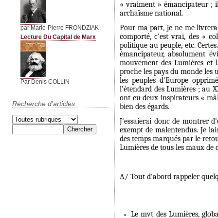
« vraiment » émancipateur ; il
archaïsme national.
Pour ma part, je ne me livrerai
par Marie-Pierre FRONDZIAK
comporté, c'est vrai, des « co
Lecture Du Capital de Marx
politique au peuple, etc. Certes
émancipateur, absolument évi
mouvement des Lumières et la
proche les pays du monde les un
les peuples d'Europe opprimé
Par Denis COLLIN
l'étendard des Lumières ; au XX
ont eu deux inspirateurs « mâle
Recherche d'articles
bien des égards.
J'essaierai donc de montrer d'
exempt de malentendus. Je lais
des temps marqués par le retou
Lumières de tous les maux de 
A/ Tout d'abord rappeler que
Le mvt des Lumières, globa