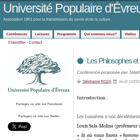
Université Populaire d'Évre
Association 1901 pour la transmission du savoir et de la culture
Conférences
Lectures
Programme
Qui sommes-nous?
Vidéos
S'identifier
-
Contact
Les Philosophes et l
Conférence proposée par Stéph
Stéphanie ROZA
Jeudi 18/06
Introduction
:
Partagez ce site sur Facebook
Les Lumières n'ont décidément p
Partagez ce site sur Twitter
Louis Sala-Molins (professeur d
«
là où nous lisons « homme »