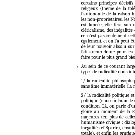
certains principes décisif
religieux (thème de la tol
l'autonomie de la raison h
les non-propriétaires, les 
est lancée, elle fera son
cléricalisme, des inégalité
ce n'est pas seulement cett
également, et on l'a peut-êt
de leur pouvoir absolu sur
fait aucun doute pour les 
faire pour le plus grand bie
Au sein de ce courant larg
types de radicalité nous inté
1/ la radicalité philosoph
sans âme immatérielle (la 
2/ la radicalité politique e
politique (chose à laquelle u
condition. Là, on parle d'u
gloire au moment de la Ré
majeures (en plus de celle
humanisme civique : dialog
inégalités cf Sparte), ensui
totale), et enfin les
pratique