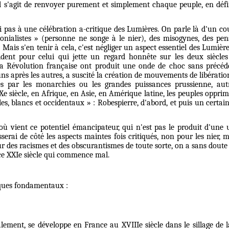
 s'agit de renvoyer purement et simplement chaque peuple, en défini
 pas à une célébration a-critique des Lumières. On parle là d'un cour
lonialistes » (personne ne songe à le nier), des misogynes, des pen
. Mais s'en tenir à cela, c'est négliger un aspect essentiel des Lumièr
dent pour celui qui jette un regard honnête sur les deux siècles
 Révolution française ont produit une onde de choc sans précéd
s après les autres, a suscité la création de mouvements de libération
s par les monarchies ou les grandes puissances prussienne, aut
e siècle, en Afrique, en Asie, en Amérique latine, les peuples oppri
s, blancs et occidentaux » : Robespierre, d'abord, et puis un certai
où vient ce potentiel émancipateur, qui n'est pas le produit d'une 
serai de côté les aspects maintes fois critiqués, non pour les nier, 
r des racismes et des obscurantismes de toute sorte, on a sans doute 
ce XXIe siècle qui commence mal.
lques fondamentaux :
lement, se développe en France au XVIIIe siècle dans le sillage de l