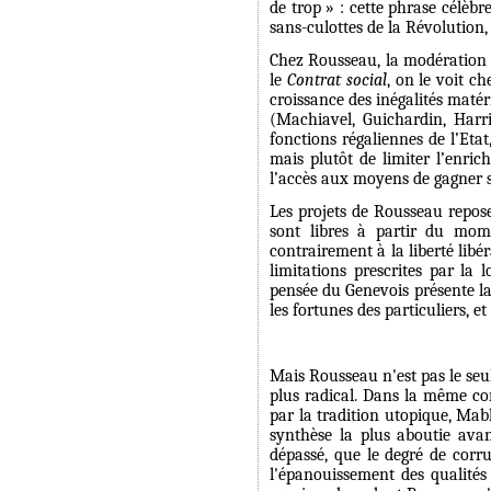
de trop » : cette phrase célèb
sans-culottes de la Révolution,
Chez Rousseau, la modération de
le
Contrat social
, on le voit c
croissance des inégalités matéri
(Machiavel, Guichardin, Harri
fonctions régaliennes de l’Etat
mais plutôt de limiter l’enrich
l’accès aux moyens de gagner s
Les projets de Rousseau repos
sont libres à partir du mom
contrairement à la liberté libé
limitations prescrites par la
pensée du Genevois présente la
les fortunes des particuliers, 
Mais Rousseau n'est pas le seul,
plus radical. Dans la même con
par la tradition utopique, Mab
synthèse la plus aboutie avan
dépassé, que le degré de corru
l'épanouissement des qualités