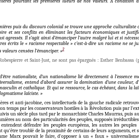
ières pourtant les premières lueurs de nos valeurs. À condition d’i
ères puis du discours colonial se trouve une approche culturaliste c
toire et ses conflits en éliminant les facteurs économiques et justifi
si agressés. Il s’agit ainsi d’émanciper l’autre malgré lui et si nécessa
s écrits le « racisme respectable » c’est-à-dire un racisme ne se jus
2
valeurs censées l’émanciper. »
Robespierre et Saint-Just, ne sont pas épargnés : Esther Benbassa (p
’être nationaliste, d’un
nationalisme lié directement à l’essence m
iversalisme, entend d’abord assurer la domination d’une couleur, d
sculin et catholique. Et qui se ressource, le cas échéant, dans la laïc
ogmatisme laïciste. »
ères et anti-jacobine, ces intellectuels de la gauche radicale retrou
n temps par les conservateurs hostiles à la Révolution puis par l'ext
vis un siècle plus tard par le monarchiste Charles Maurras, puis au
Lumières au nom des particularités des peuples, supposés irréductible
s entendent défendre les peuples européens, les autres les peuples
 qu'être troublé de la proximité de certains de leurs arguments, et s
comme Marx pouvait le faire, d'opposer à un « faux » universalisme