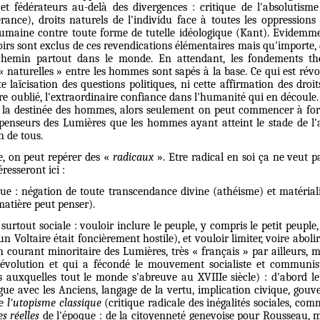
s et fédérateurs au-delà des divergences : critique de l'absolutism
érance), droits naturels de l'individu face à toutes les oppression
umaine contre toute forme de tutelle idéologique (Kant). Evidemme
Noirs sont exclus de ces revendications élémentaires mais qu'importe, 
 chemin partout dans le monde. En attendant, les fondements thé
s « naturelles » entre les hommes sont sapés à la base. Ce qui est rév
e laïcisation des questions politiques, ni cette affirmation des droi
re oublié, l'extraordinaire confiance dans l'humanité qui en découle. 
 la destinée des hommes, alors seulement on peut commencer à forg
penseurs des Lumières que les hommes ayant atteint le stade de l'
n de tous.
e, on peut repérer des «
radicaux
». Etre radical en soi ça ne veut 
resseront ici :
ique : négation de toute transcendance divine (athéisme) et matéri
matière peut penser).
t surtout sociale : vouloir inclure le peuple, y compris le petit peuple
n Voltaire était foncièrement hostile), et vouloir limiter, voire abolir
n courant minoritaire des Lumières, très « français » par ailleurs, 
volution et qui a fécondé le mouvement socialiste et communiste
s auxquelles tout le monde s'abreuve au XVIIIe siècle) : d'abord l
ue avec les Anciens, langage de la vertu, implication civique, gouv
te
l'utopisme classique
(critique radicale des inégalités sociales, co
s réelles
de l'époque : de la citoyenneté genevoise pour Rousseau, m