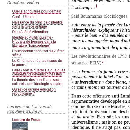
Lumières. Certes, dans les Lum
Dernières Vidéos
1
l’esclavage.
»
Quelle agriculture pour demain
Saïd Bouamama (Sociologue)
Conflit Ukrainien
Naissance du principe d'identité
« Au cœur de la pensée des Lumi
dans la Grèce antique
hiérarchisées, expliquant l’his
Dieu Altérité Aliénation
« pour le bien » des peuples ain
Identité et Multilinguisme -
nous avons appelés dans d’autre
Protraits de femmes dans la
littérature "francophone"
mais s’argumentant de grandes 
L'autoportrait dans l'art du 20ème
siècle
Les révolutionnaires de 1793, 
Le Cinéma du réel au risque de
3
sénatrice EELV)
:
la guerre
Faire / Voir la guerre De quelques
« La France n’a jamais cessé d
combattants devenus cinéastes
présente sous le label d’un un
La théorie des handicaps socio-
« universalisme » donc blanc, ma
culturels, une idéologie scolaire
certains moments tourner au d
Qu’est-ce qu’une éducation
républicaine ?
Dans cette offensive anti-Lumi
argumentative développée en so
comme Burke ou de Maistre, sui
Les livres de l'Université
Populaire d'Évreux
rejettent l'universalisme des 
et de droits
. Bien sûr, les un
Lecture de Freud
universalisme ; mais on ne peut
identique. Il ne s'agit pas, 