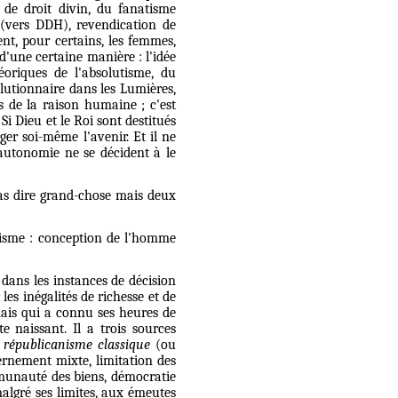
e de droit divin, du fanatisme
s (vers DDH), revendication de
nt, pour certains, les femmes,
d'une certaine manière : l'idée
oriques de l'absolutisme, du
olutionnaire dans les Lumières,
ts de la raison humaine ; c'est
Si Dieu et le Roi sont destitués
er soi-même l'avenir. Et il ne
autonomie ne se décident à le
pas dire grand-chose mais deux
alisme : conception de l'homme
, dans les instances de décision
 les inégalités de richesse et de
mais qui a connu ses heures de
 naissant. Il a trois sources
e
républicanisme classique
(ou
ernement mixte, limitation des
mmunauté des biens, démocratie
algré ses limites, aux émeutes