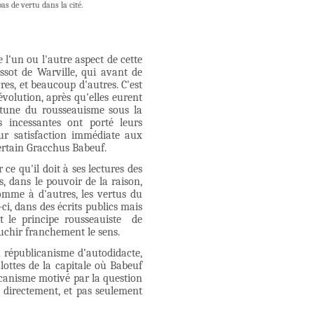
as de vertu dans la cité.
l'un ou l'autre aspect de cette
ssot de Warville, qui avant de
vres, et beaucoup d'autres. C'est
volution, après qu'elles eurent
ortune du rousseauisme sous la
s incessantes ont porté leurs
eur satisfaction immédiate aux
certain Gracchus Babeuf.
 qu'il doit à ses lectures des
, dans le pouvoir de la raison,
mme à d'autres, les vertus du
i, dans des écrits publics mais
nt le principe rousseauiste de
 gauchir franchement le sens.
un républicanisme d’autodidacte,
lottes de la capitale où Babeuf
licanisme motivé par la question
e directement, et pas seulement