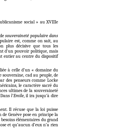
ublicanisme social » au XVIIIe
 de
souveraineté populaire
dans
ulaire est, comme on sait, au
on plus décisive que tous les
nt d'un pouvoir politique, mais
t entier au centre du dispositif
liée à celle d’un « domaine du
ce souveraine, cad au peuple, de
par des penseurs comme Locke
éricains, le caractère sacré du
nces ultimes de la souveraineté
f. Dans
l'Emile
, il ira jusqu'à dire
t. Il récuse que la loi puisse
en de Genève pose en principe la
es besoins élémentaires du grand
hose et qu’aucun d’eux n’a rien