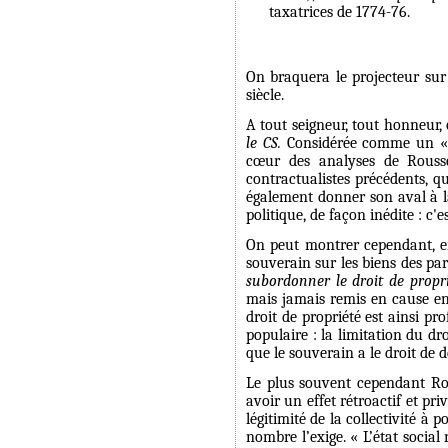
taxatrices de 1774-76.
On braquera le projecteur sur
siècle.
A tout seigneur, tout honneu
le CS.
Considérée comme un « p
cœur des analyses de Roussea
contractualistes précédents, q
également donner son aval à la 
politique, de façon inédite : c'
On peut montrer cependant, en
souverain sur les biens des par
subordonner le droit de propri
mais jamais remis en cause en 
droit de propriété est ainsi p
populaire : la limitation du dr
que le souverain a le droit de d
Le plus souvent cependant Rou
avoir un effet rétroactif et pr
légitimité de la collectivité à
nombre l’exige. « L’état socia