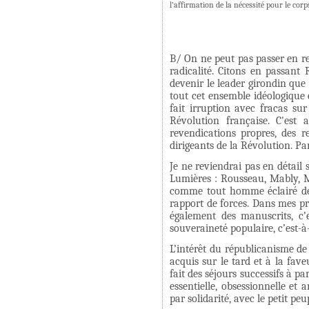
l’affirmation de la nécessité pour le cor
B/ On ne peut pas passer en re
radicalité. Citons en passant
devenir le leader girondin que l
tout cet ensemble idéologique 
fait irruption avec fracas su
Révolution française. C'est 
revendications propres, des r
dirigeants de la Révolution. Pa
Je ne reviendrai pas en détai
Lumières : Rousseau, Mably, Mo
comme tout homme éclairé de 
rapport de forces. Dans mes pr
également des manuscrits, c’
souveraineté populaire, c’est-à-d
L’intérêt du républicanisme de 
acquis sur le tard et à la fav
fait des séjours successifs à p
essentielle, obsessionnelle et
par solidarité, avec le petit pe