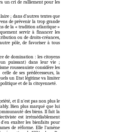
a un cri de ralliement pour les
laire ; dans d’autres textes que
yens de prévenir la trop grande
ns de la « tradition atlantique »
iquement servir à financer les
tribution ou de droits-créances,
’autre pôle, de favoriser à tous
e de domination : les citoyens
un puissant) dans leur vie ;
nisme rousseauiste considère les
celle de ses prédécesseurs, la
els un Etat légitime va limiter
olitique et de la citoyenneté.
iété, et il n'est pas non plus le
Mably. Bien plus marqué que lui
ommunauté des biens. Il fait la
ectiviste est irrémédiablement
d'en exalter les bienfaits pour
ammes de réforme. Elle l'amène