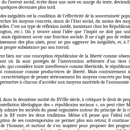
re du
Contrat social
, écrite dans une note en marge du texte, deviendr
 quelques décennies plus tard.
s inégalités est la condition de l’effectivité de la souveraineté popu
hercher les moyens concrets, sinon de l’Etat social, du moins des mo
elles. C’est un type de réflexion inédit, inexistant chez les Républicai
ngton, etc.). On y trouve ainsi l’idée que l’impôt ne doit pas un
, mais également avoir une fonction sociale. Il ne s’agit pas de redis
issement des plus aisés, pour ne pas aggraver les inégalités, et, à l
a propre subsistance par son travail.
ent bien sur une conception républicaine de la liberté comme absenc
ent où ils sont protégés de l’intervention
arbitraire
d’un tiers (
rale, qui considère toute interférence comme liberticide, le républica
 loi commune comme productrices de liberté. Mais contrairement à 
 caractéristique de penser sérieusement les moyens concrets par lesqu
et permettre à chacun d’accéder aux moyens matériels de l’autonomie p
 dans la deuxième moitié du XVIIIe siècle, à critiquer le droit de propr
stellation idéologique des « républicains sociaux », on peut citer 
ly admire les sociétés du passé organisées autour du principe de la c
t la RF entre les deux traditions. Même s'il pense que l'idéal coll
ption de ses contemporains ne permet plus son retour, il continue 
 de l'homme, et surtout de s'en inspirer pour proposer des progr