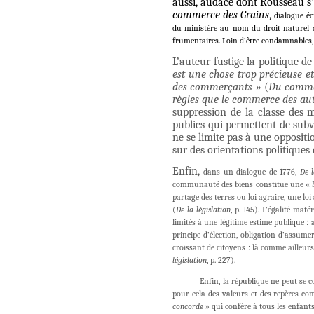
aussi, audace dont Rousseau s'e
commerce des Grains
,
dialogue éc
du ministère au nom du droit naturel de
frumentaires. Loin d’être condamnables, 
L’auteur fustige la politique 
est une chose trop précieuse et
des commerçants
» (
Du comme
règles que le commerce des au
suppression de la classe des m
publics qui permettent de subv
ne se limite pas à une opposit
sur des orientations politiques
Enfin,
dans un dialogue de 1776,
De l
communauté des biens constitue une «
partage des terres ou loi agraire, une lo
(
De la législation
, p. 145). L’égalité mat
limités à une légitime estime publique : 
principe d’élection, obligation d’assu
croissant de citoyens : là comme ailleur
législation
, p. 227).
Enfin, la république ne peut se c
pour cela des valeurs et des repères c
concorde
» qui confère à tous les enfant