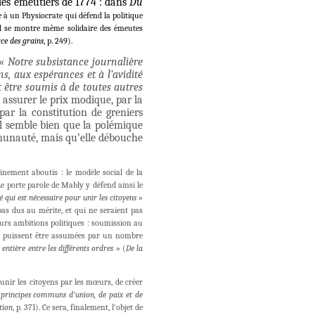
 des émeutiers de 1774 : dans
Du
 à un Physiocrate qui défend la politique
 il se montre même solidaire des émeutes
e des grains
, p. 249).
 «
Notre subsistance journalière
s, aux espérances et à l’avidité
 être soumis à de toutes autres
en assurer le prix modique, par la
par la constitution de greniers
il semble bien que la polémique
mmunauté, mais qu’elle débouche
inement aboutis : le modèle social de la
e porte parole de Mably y défend ainsi le
é qui est nécessaire pour unir les citoyens
»
 pas dus au mérite, et qui ne seraient pas
leurs ambitions politiques : soumission au
les puissent être assumées par un nombre
 entière entre les différents ordres
» (
De la
’unir les citoyens par les mœurs, de créer
«
principes communs d’union, de paix et de
tion
, p. 371). Ce sera, finalement, l’objet de