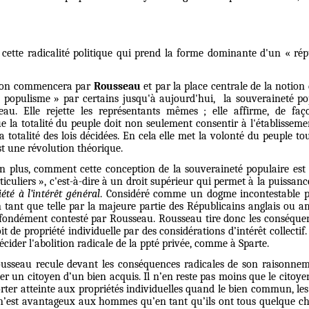
 cette radicalité politique qui prend la forme dominante d'un « rép
r, on commencera par
Rousseau
et par la place centrale de la notion
opulisme » par certains jusqu'à aujourd'hui, la souveraineté pop
u. Elle rejette les représentants mêmes ; elle affirme, de faç
ue la totalité du peuple doit non seulement consentir à l'établisseme
totalité des lois décidées. En cela elle met la volonté du peuple tou
est une révolution théorique.
 plus, comment cette conception de la souveraineté populaire est 
ticuliers », c'est-à-dire à un droit supérieur qui permet à la puissan
été à l’intérêt général
. Considéré comme un dogme incontestable 
tant que telle par la majeure partie des Républicains anglais ou am
rofondément contesté par Rousseau. Rousseau tire donc les conséque
oit de propriété individuelle par des considérations d’intérêt collecti
écider l'abolition radicale de la ppté privée, comme à Sparte.
sseau recule devant les conséquences radicales de son raisonnemen
iver un citoyen d’un bien acquis. Il n’en reste pas moins que le citoy
 porter atteinte aux propriétés individuelles quand le bien commun, l
l n’est avantageux aux hommes qu’en tant qu’ils ont tous quelque c