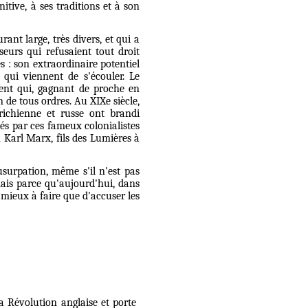
tive, à ses traditions et à son
ant large, très divers, et qui a
seurs qui refusaient tout droit
es : son extraordinaire potentiel
 qui viennent de s'écouler. Le
ent qui, gagnant de proche en
 de tous ordres. Au XIXe siècle,
richienne et russe ont brandi
més par ces fameux colonialistes
n Karl Marx, fils des Lumières à
usurpation, même s'il n'est pas
mais parce qu'aujourd'hui, dans
mieux à faire que d'accuser les
a Révolution anglaise et porte