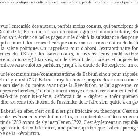
ps social de pratiquer un culte religieux : sans religion, pas de morale commune et partant p
vue l'ensemble des auteurs, parfois moins connus, qui participent de 
 Restif de la Bretonne, et son utopisme agraire communautaire, Bri
'on sait, écrivit de belles pages sur le droit à la subsistance des pau
qui a fourni des armes théoriques aux masses sans-culottes de la Ré
r la scène politique. On rappellera tout d'abord l’extraordinaire f
armés du CS que les sans-culottes, à travers leurs mobilisation
evendications égalitaristes, sur le devant de la scène et imposé l
rmi ces sans-culottes parisiens, jusqu’à la chute de Robespierre, un 
l sur le communisme/communautisme de Babeuf, sinon pour rappeler ce
relly aussi (CN). Babeuf croyait dans le progrès des connaissances
son siècle, du moins avant que la Révolution ne lui apprenne, co
opres recherches, j’ai notamment essayé de montrer comment celui-c
est-à-dire pour lui-même, s’efforçait de « digérer » théoriqueme
ire, au sens très littéral, de l’assimiler, de le faire sien, quitte à en
Babeuf, en effet, c’est qu’il n’est pas littéraire ou théorique. C’est 
eur des événements révolutionnaires, au contact des milieux sans-cu
artir de 1789 avant de s’y installer en 1792. C’est également un répub
 angoissante des subsistances, une préoccupation que Babeuf partag
uple de la Révolution.