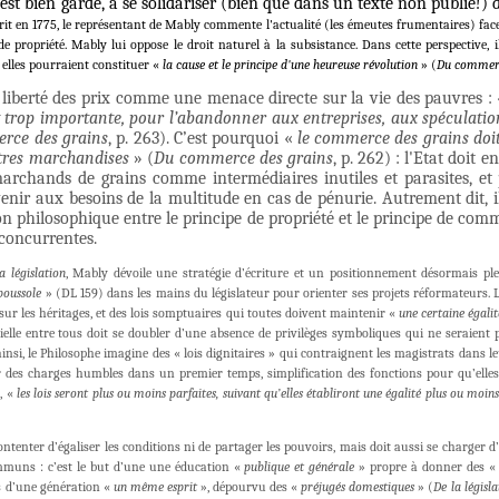
st bien gardé, à se solidariser (bien que dans un texte non publié!)
rit en 1775, le représentant de Mably commente l'actualité (les émeutes frumentaires) face
 propriété. Mably lui oppose le droit naturel à la subsistance. Dans cette perspective,
elles pourraient constituer «
la cause et le principe d'une heureuse révolution
» (
Du commerc
de liberté des prix comme une menace directe sur la vie des pauvres :
 trop importante, pour l’abandonner aux entreprises, aux spéculation
rce des grains
, p. 263). C’est pourquoi «
le commerce des grains doit
tres marchandises
» (
Du commerce des grains
, p. 262) : l'Etat doit 
archands de grains comme intermédiaires inutiles et parasites, et 
enir aux besoins de la multitude en cas de pénurie. Autrement dit, 
ion philosophique entre le principe de propriété et le principe de co
 concurrentes.
a législation
, Mably dévoile une stratégie d’écriture et un positionnement désormais ple
boussole
» (DL 159) dans les mains du législateur pour orienter ses projets réformateurs. L
i sur les héritages, et des lois somptuaires qui toutes doivent maintenir «
une certaine égalit
érielle entre tous doit se doubler d’une absence de privilèges symboliques qui ne seraient
ainsi, le Philosophe imagine des « lois dignitaires » qui contraignent les magistrats dans 
mer des charges humbles dans un premier temps, simplification des fonctions pour qu’el
s, «
les lois seront plus ou moins parfaites, suivant qu’elles établiront une égalité plus ou moins
ontenter d’égaliser les conditions ni de partager les pouvoirs, mais doit aussi se charger d
ommuns : c’est le but d’une une éducation «
publique et générale
» propre à donner des 
s d’une génération «
un même esprit
», dépourvu des «
préjugés domestiques
» (
De la législa