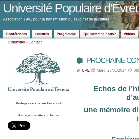
Université Populaire d'Évre
Association 1901 pour la transmission du savoir et de la culture
Conférences
Lectures
Programme
Qui sommes-nous?
Vidéos
S'identifier
-
Contact
PROCHAINE CON
UPE
Mardi 23/01/2024
08
Echos de l'h
d'a
Partagez ce site sur Facebook
une mémoire di
Partagez ce site sur Twitter
Confére