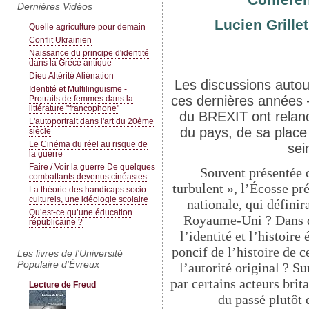
Dernières Vidéos
Lucien Grillet
Quelle agriculture pour demain
Conflit Ukrainien
Naissance du principe d'identité
dans la Grèce antique
Dieu Altérité Aliénation
Les discussions autou
Identité et Multilinguisme -
ces dernières années 
Protraits de femmes dans la
littérature "francophone"
du BREXIT
ont relan
L'autoportrait dans l'art du 20ème
du pays, de sa plac
siècle
Le Cinéma du réel au risque de
sei
la guerre
Faire / Voir la guerre De quelques
Souvent présentée
combattants devenus cinéastes
turbulent », l’Écosse pré
La théorie des handicaps socio-
culturels, une idéologie scolaire
nationale, qui définir
Qu’est-ce qu’une éducation
Royaume-Uni ?
Dans 
républicaine ?
l’identité et l’histoire
poncif de l’histoire de 
Les livres de l'Université
Populaire d'Évreux
l’autorité original ? Su
par certains acteurs brit
Lecture de Freud
du passé plutôt