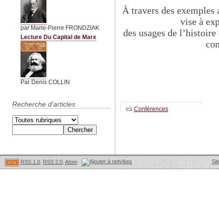
À travers des exemples a
vise à ex
par Marie-Pierre FRONDZIAK
des usages de l’histoire
Lecture Du Capital de Marx
com
Par Denis COLLIN
Recherche d'articles
Conférences
Sit
RSS 1.0
,
RSS 2.0
,
Atom