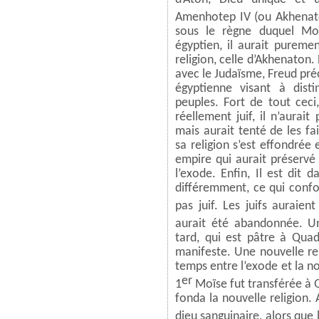
Amenhotep IV (ou Akhenato
sous le règne duquel Moï
égyptien, il aurait pureme
religion, celle d’Akhenaton
avec le Judaïsme, Freud préc
égyptienne visant à dist
peuples. Fort de tout ceci
réellement juif, il n’aurai
mais aurait tenté de les f
sa religion s’est effondrée
empire qui aurait préservé 
l’exode. Enfin, Il est dit 
différemment, ce qui confo
pas juif. Les juifs auraien
aurait été abandonnée. U
tard, qui est pâtre à Qua
manifeste. Une nouvelle rel
temps entre l’exode et la nou
er
1
Moïse fut transférée à Q
fonda la nouvelle religion
dieu sanguinaire, alors que 