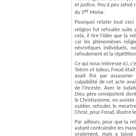
et justice. Peu à peu Jahvé 
er
du 1
Moïse.
Pourquoi relater tout ceci
religion fut refoulée suite
cela, il tire l’idée que la 
car les phénomènes relig
névrotiques individuels, 
refoulement et la répétitio
Ce qui nous intéresse ici, c
Totem et tabou
, Freud était
avait fini par assassine
culpabilité de cet acte ava
de l’inceste. Avec le Juda
Dieu père omnipotent dont 
le Christianisme, on assiste
oublier, refouler, le meurtr
Christ, pour Freud, illustre 
Par ailleurs, pour que la re
autant contraindre les mass
oralement, mais a laissé