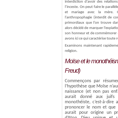
interdiction d’avoir des relati
l’inceste. On peut faire le paral
et mariage avec la mère. On
l’anthropophagie (interdit de con
primordiaux que l’on trouve dan
alors décidé de marquer l’expiati
son honneur et de commémorer c
avons ici ce qui caractérise toute 
Examinons maintenant rapidemen
religion.
Moïse et le monothéism
Freud)
Commençons par résumer
l’hypothèse que Moïse n’aur
naissance (et non pas enfan
aurait donné aux juifs 
monothéiste, c’est-à-dire
prononcer le nom et que l’
aurait pour origine un p
d’Aton, Dieu unique et 