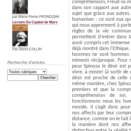
compréhension, Freud va mo
dans son rapport aux autre
sujet que grâce aux autres
par Marie-Pierre FRONDZIAK
humaniser : ce sont eux qu
Lecture Du Capital de Marx
qui nous apprennent à parle
règles de la vie commun
permettent d'entrer dans l
avoir compris cet immense en
déjà montré dans l'
Ethique
,
Par Denis COLLIN
hommes ne sont hommes qu'
mimesis réciproque. Pour r
Recherche d'articles
pour Spinoza le désir est 
vivre, à exister (à sortir d
désir est proche de celle 
même manière, chez Spinoza
premiers et que la comp
compréhension de soi, 
fonctionnons nous les hu
monde. Il s’agit donc pour
nos affects par leur compr
distance, comme on le fait 
la manière dont nos affe
distinction entre la réalité