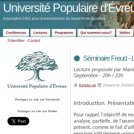
Université Populaire d'Évre
Association 1901 pour la transmission du savoir et de la culture
Conférences
Lectures
Programme
Qui sommes-nous?
Vidéos
S'identifier
-
Contact
Séminaire Freud - L'
Lecture proposée par Marie
Septembre - 20h / 22h
bureau-up
Dimanche 25/09/2
Partagez ce site sur Facebook
Introduction. Présentat
Partagez ce site sur Twitter
Pour rappel, l'objectif de n
analyse, partielle, de l'œuvr
présent, comme le fait d'ail
pensions initialement unique