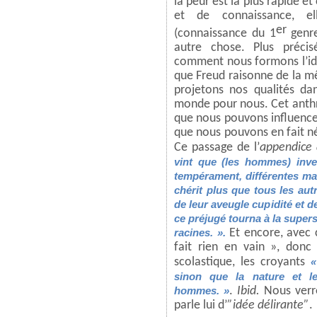
la peur est la plus rapide e
et de connaissance, el
er
(connaissance du 1
genre
autre chose. Plus préci
comment nous formons l’idé
que Freud raisonne de la m
projetons nos qualités dan
monde pour nous. Cet anth
que nous pouvons influencer
que nous pouvons en fait né
Ce passage de l’
appendice à
vint que (les hommes) inve
tempérament, différentes ma
chérit plus que tous les autr
de leur aveugle cupidité et de
ce préjugé tourna à la superst
racines. ».
Et encore, avec 
fait rien en vain », donc 
scolastique, les croyants
«
sinon que la nature et le
hommes. »
.
Ibid.
Nous verro
parle lui d’
”idée délirante”
.