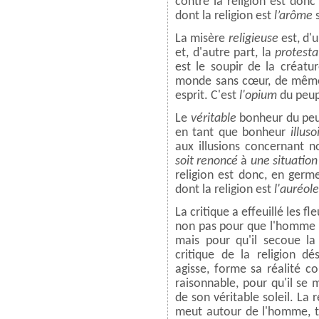
contre la religion est donc
dont la religion est
l’arôme
La misère
religieuse
est, d'
et, d'autre part, la
protest
est le soupir de la créatu
monde sans cœur, de même q
esprit. C'est
l'opium
du peup
Le
véritable
bonheur du peup
en tant que bonheur
illus
aux illusions concernant n
soit renoncé
à
une situation 
religion est donc, en germ
dont la religion est
l'auréole
La critique a effeuillé les f
non pas pour que l'homme p
mais pour qu'il secoue la 
critique de la religion dé
agisse, forme sa réalité 
raisonnable, pour qu'il se 
de son véritable soleil. La re
meut autour de l'homme, ta