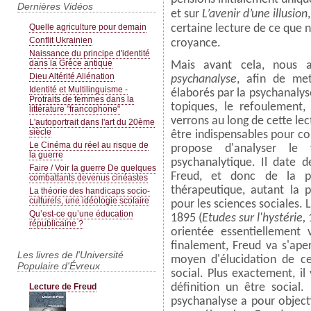
Dernières Vidéos
et sur
L’avenir d’une illusion
Quelle agriculture pour demain
certaine lecture de ce que 
Conflit Ukrainien
croyance.
Naissance du principe d'identité
dans la Grèce antique
Mais avant cela, nous 
Dieu Altérité Aliénation
psychanalyse
, afin de met
Identité et Multilinguisme -
élaborés par la psychanalyse
Protraits de femmes dans la
topiques, le refoulement
littérature "francophone"
verrons au long de cette le
L'autoportrait dans l'art du 20ème
siècle
être indispensables pour c
Le Cinéma du réel au risque de
propose d'analyser le 
la guerre
psychanalytique. Il date 
Faire / Voir la guerre De quelques
Freud, et donc de la ps
combattants devenus cinéastes
thérapeutique, autant la p
La théorie des handicaps socio-
culturels, une idéologie scolaire
pour les sciences sociales.
Qu’est-ce qu’une éducation
1895 (
Etudes sur l'hystérie,
républicaine ?
orientée essentiellement 
finalement, Freud va s'aper
Les livres de l'Université
moyen d'élucidation de ce
Populaire d'Évreux
social. Plus exactement, il
Lecture de Freud
définition un être social.
psychanalyse a pour objectif