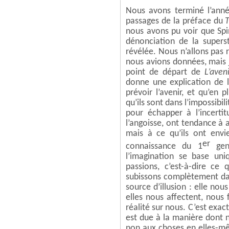
Nous avons terminé l’anné
passages de la préface du
T
nous avons pu voir que
Spi
dénonciation de la supersti
révélée. Nous n’allons pas r
nous avions données, mais j
point de départ de
L’aven
donne une explication de l
prévoir l’avenir, et qu’en p
qu’ils sont dans l’impossibi
pour échapper à l’incertit
l’angoisse, ont tendance à a
mais à ce qu’ils ont envie
er
connaissance du 1
genr
l’imagination se base uni
passions, c’est-à-dire ce
subissons complètement dan
source d’illusion : elle no
elles nous affectent, nous f
réalité sur nous. C’est exact
est due à la manière dont 
non aux choses en elles-même