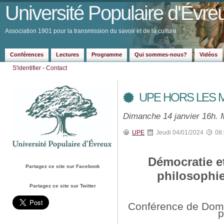
Université Populaire d'Évre
Association 1901 pour la transmission du savoir et de la culture
Conférences
Lectures
Programme
Qui sommes-nous?
Vidéos
S'identifier
-
Contact
UPE HORS LES 
Dimanche 14 janvier 16h. 
UPE
Jeudi 04/01/2024
08
Démocratie et
Partagez ce site sur Facebook
philosophie
Partagez ce site sur Twitter
Conférence de Domi
p