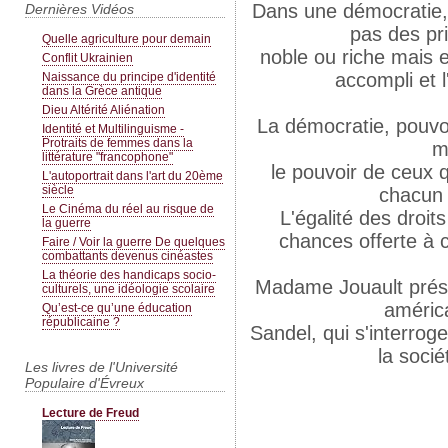
Dans une démocratie, 
Dernières Vidéos
pas des pr
Quelle agriculture pour demain
noble ou riche mais el
Conflit Ukrainien
accompli et l
Naissance du principe d'identité
dans la Grèce antique
Dieu Altérité Aliénation
La démocratie, pouvoi
Identité et Multilinguisme -
Protraits de femmes dans la
m
littérature "francophone"
le pouvoir de ceux q
L'autoportrait dans l'art du 20ème
siècle
chacun 
Le Cinéma du réel au risque de
L'égalité des droits
la guerre
chances offerte à 
Faire / Voir la guerre De quelques
combattants devenus cinéastes
La théorie des handicaps socio-
Madame Jouault prése
culturels, une idéologie scolaire
améric
Qu’est-ce qu’une éducation
républicaine ?
Sandel, qui s'interrog
la socié
Les livres de l'Université
Populaire d'Évreux
Lecture de Freud